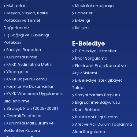
Muhtarlar
Mustafakemalpaşa
Misyon, Vizyon, Kalite
Haberler
Politikası ve Temel
E-Dergi
Değerlerimiz
İletişim
İş Sağlığı ve Güvenliği
Politikası
E-Belediye
Faaliyet Raporları
E-Belediye Hizmetleri
Kurumsal Kimlik
İmar Sorgulama
KVKK Aydınlatma Metni
Elektronik Proje Kontrol ve
Yönergeler
Arşiv Sistemi
KVKK Başvuru Formu
E-Belediye İstek Şikayet
Formlar Ve Dökümanlar
Talebi
KVKK Whatsapp Uygulaması
Sosyal Yardım Başvuru
Bilgilendirme
Bilgi Edinme Başvurusu
Stratejik Plan (2025-2029)
Kent Rehberi
Önemli Telefonlar
Bulut Kent Bilgi Sistemi
Kurumsal Mali Durum ve
Afet ve Acil Durum Toplanma
Beklentiler Raporu
Alanı Sorgulama