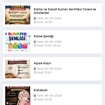
Lalaşahin Mahallemiz Yeni Bursa
Caddesinde #metruk binaların yıkımını
Kültür ve Sanat Kurları Sertifika Töreni ve
gerçekleştirdik
Gösteriler
17-07-2026
Tarih: 30-06-2026
Saat: 20.00
Karne Şenliği
Tarih: 26-06-2026
Saat: 16.00-20.00
Aşure Hayrı
Tarih: 25-06-2026
Saat: 13.00
Katakulli
Tarih: 06-06-2026
Saat: 20.30