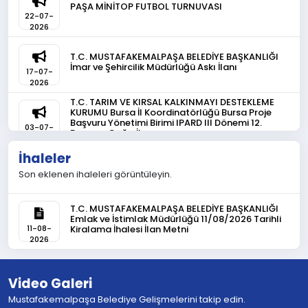
PAŞA MİNİTOP FUTBOL TURNUVASI
22-07-
2026
T.C. MUSTAFAKEMALPAŞA BELEDİYE BAŞKANLIĞI
İmar ve Şehircilik Müdürlüğü Askı İlanı
17-07-
2026
T.C. TARIM VE KIRSAL KALKINMAYI DESTEKLEME
KURUMU Bursa İl Koordinatörlüğü Bursa Proje
Başvuru Yönetimi Birimi IPARD III Dönemi 12.
03-07-
Başvuru Çağrı İlanı
2026
İhaleler
T.C. TARIM VE KIRSAL KALKINMAYI DESTEKLEME
KURUMU Bursa İl Koordinatörlüğü Bursa Proje
Son eklenen ihaleleri görüntüleyin.
Başvuru Yönetimi Birimi IPARD III Dönemi 11.
18-06-
Başvuru Çağrı İlanı
2026
T.C. MUSTAFAKEMALPAŞA BELEDİYE BAŞKANLIĞI
Emlak ve İstimlak Müdürlüğü 11/08/2026 Tarihli
EFLİN SÖNMEZ İÇİN EL ELE
Kiralama İhalesi İlan Metni
11-08-
30-04-
2026
2026
Video Galeri
Mustafakemalpaşa Belediye Gelişmelerini takip edin.