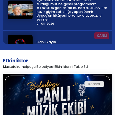
ilçemizin kültürel hafızasının izini
sürdüğümüz belgesel programımız
#TozluTezgahlar 'da bu hafta; uzun yıllar
hazır giyim satıcılığı yapan Demir
Uyguç'un hikâyesine konuk oluyoruz. İyi
seyirler
01-08-2026
CANLI
Canlı Yayın
30-07-2026
Etkinlikler
Mustafakemalpaşa Belediyesi Etkinliklerini Takip Edin.
#Temizlikİşleri Müdürlüğümüz, her zaman
sahada
29-07-2026
Konser
Daha güvenli yollar, daha konforlu ulaşım
27-07-2026