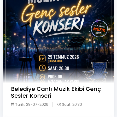
#TozluTezgahlar ’da bu hafta
değirmenci Halil Ayar'ın hikayesine konuk
oluyoruz..
27-07-2026
Bazen küçük bir dokunuş, kocaman bir
gülümseme olur
24-07-2026
Toprağın bereketini üreticimizle
buluşturduk
23-07-2026
Belediye Canlı Müzik Ekibi Genç
İlçemizin düzeni ve vatandaşımızın huzuru
Sesler Konseri
için görev yapan #Zabıta Müdürlüğümüz,
daima yanınızda
Tarih: 29-07-2026
Saat: 20.30
22-07-2026