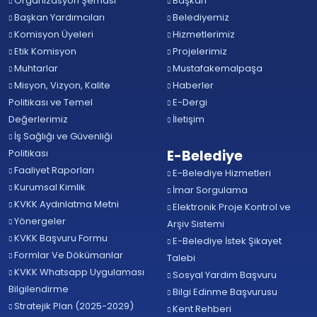
Organizasyon Şeması
Başkan
Başkan Yardımcıları
Belediyemiz
Komisyon Üyeleri
Hizmetlerimiz
Etik Komisyon
Projelerimiz
Muhtarlar
Mustafakemalpaşa
Misyon, Vizyon, Kalite
Haberler
Politikası ve Temel
E-Dergi
Değerlerimiz
İletişim
İş Sağlığı ve Güvenliği
Politikası
E-Belediye
Faaliyet Raporları
E-Belediye Hizmetleri
Kurumsal Kimlik
İmar Sorgulama
KVKK Aydınlatma Metni
Elektronik Proje Kontrol ve
Yönergeler
Arşiv Sistemi
KVKK Başvuru Formu
E-Belediye İstek Şikayet
Formlar Ve Dökümanlar
Talebi
KVKK Whatsapp Uygulaması
Sosyal Yardım Başvuru
Bilgilendirme
Bilgi Edinme Başvurusu
Stratejik Plan (2025-2029)
Kent Rehberi