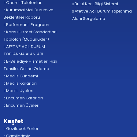
Önemli Telefonlar
Bulut Kent Bilgi Sistemi
Kurumsal Mali Durum ve
Afet ve Acil Durum Toplanma
Beklentiler Raporu
Alanı Sorgulama
Performans Programı
Kamu Hizmet Standartları
Tabloları (Müdürlükler)
AFET VE ACİL DURUM
TOPLANMA ALANLARI
E-Belediye Hizmetleri Hızlı
Tahsilat Online Ödeme
Meclis Gündemi
Meclis Kararları
Meclis Üyeleri
Encümen Kararları
Encümen Üyeleri
Keşfet
Gezilecek Yerler
Camilerimiz