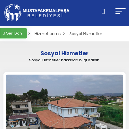
Geri Dön
Anasayfa >
Hizmetlerimiz >
Sosyal Hizmetler
Sosyal Hizmetler
Sosyal Hizmetler hakkında bilgi edinin.