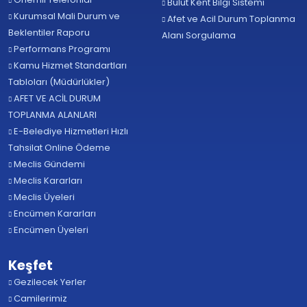
Bulut Kent Bilgi Sistemi
Kurumsal Mali Durum ve
Afet ve Acil Durum Toplanma
Beklentiler Raporu
Alanı Sorgulama
Performans Programı
Kamu Hizmet Standartları
Tabloları (Müdürlükler)
AFET VE ACİL DURUM
TOPLANMA ALANLARI
E-Belediye Hizmetleri Hızlı
Tahsilat Online Ödeme
Meclis Gündemi
Meclis Kararları
Meclis Üyeleri
Encümen Kararları
Encümen Üyeleri
Keşfet
Gezilecek Yerler
Camilerimiz