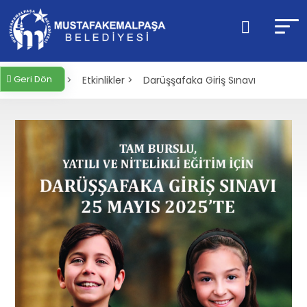
Geri Dön
Anasayfa >
Etkinlikler >
Darüşşafaka Giriş Sınavı