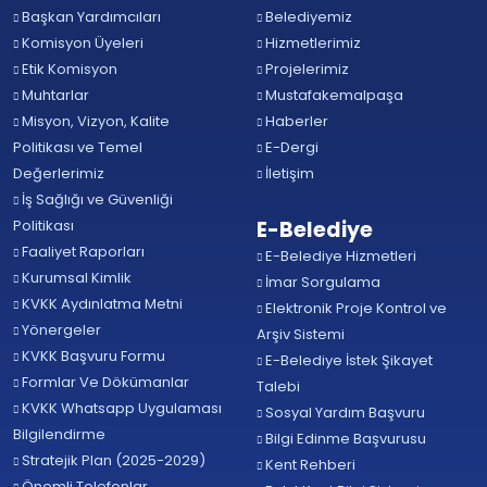
Başkan Yardımcıları
Belediyemiz
Komisyon Üyeleri
Hizmetlerimiz
Etik Komisyon
Projelerimiz
Muhtarlar
Mustafakemalpaşa
Misyon, Vizyon, Kalite
Haberler
Politikası ve Temel
E-Dergi
Değerlerimiz
İletişim
İş Sağlığı ve Güvenliği
Politikası
E-Belediye
Faaliyet Raporları
E-Belediye Hizmetleri
Kurumsal Kimlik
İmar Sorgulama
KVKK Aydınlatma Metni
Elektronik Proje Kontrol ve
Yönergeler
Arşiv Sistemi
KVKK Başvuru Formu
E-Belediye İstek Şikayet
Formlar Ve Dökümanlar
Talebi
KVKK Whatsapp Uygulaması
Sosyal Yardım Başvuru
Bilgilendirme
Bilgi Edinme Başvurusu
Stratejik Plan (2025-2029)
Kent Rehberi
Önemli Telefonlar