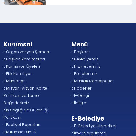
Kurumsal
Menü
Organizasyon Şeması
Başkan
Başkan Yardımcıları
Belediyemiz
Komisyon Üyeleri
Hizmetlerimiz
Etik Komisyon
Projelerimiz
Muhtarlar
Mustafakemalpaşa
Misyon, Vizyon, Kalite
Haberler
Politikası ve Temel
E-Dergi
Değerlerimiz
İletişim
İş Sağlığı ve Güvenliği
Politikası
E-Belediye
Faaliyet Raporları
E-Belediye Hizmetleri
Kurumsal Kimlik
İmar Sorgulama