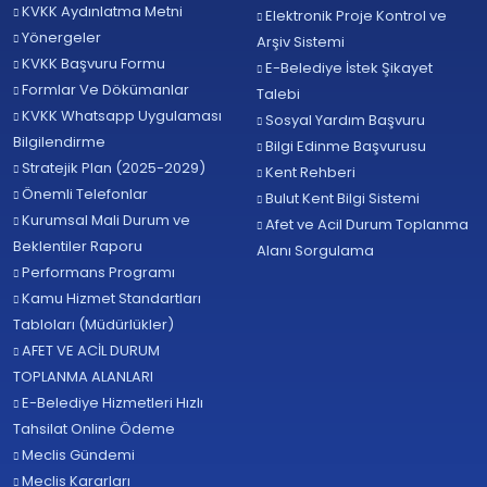
KVKK Aydınlatma Metni
Elektronik Proje Kontrol ve
Yönergeler
Arşiv Sistemi
KVKK Başvuru Formu
E-Belediye İstek Şikayet
Formlar Ve Dökümanlar
Talebi
KVKK Whatsapp Uygulaması
Sosyal Yardım Başvuru
Bilgilendirme
Bilgi Edinme Başvurusu
Stratejik Plan (2025-2029)
Kent Rehberi
Önemli Telefonlar
Bulut Kent Bilgi Sistemi
Kurumsal Mali Durum ve
Afet ve Acil Durum Toplanma
Beklentiler Raporu
Alanı Sorgulama
Performans Programı
Kamu Hizmet Standartları
Tabloları (Müdürlükler)
AFET VE ACİL DURUM
TOPLANMA ALANLARI
E-Belediye Hizmetleri Hızlı
Tahsilat Online Ödeme
Meclis Gündemi
Meclis Kararları